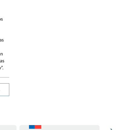
os
as
un
mas
”.
R