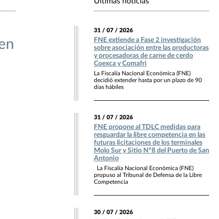
Últimas noticias
31 / 07 / 2026
FNE extiende a Fase 2 investigación
 en
sobre asociación entre las productoras
y procesadoras de carne de cerdo
Coexca y Comafri
La Fiscalía Nacional Económica (FNE)
decidió extender hasta por un plazo de 90
días hábiles
31 / 07 / 2026
FNE propone al TDLC medidas para
resguardar la libre competencia en las
futuras licitaciones de los terminales
Molo Sur y Sitio N°8 del Puerto de San
Antonio
La Fiscalía Nacional Económica (FNE)
propuso al Tribunal de Defensa de la Libre
Competencia
30 / 07 / 2026