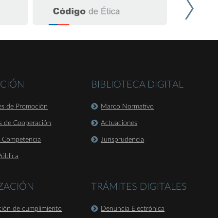
CIÓN
BIBLIOTECA DIGITAL
es de Promoción
Marco Normativo
s de Cooperación
Actuaciones
a Competencia
Jurisprudencia
ública
IZACIÓN
TRÁMITES DIGITALES
ación de cumplimiento
Denuncia Electrónica