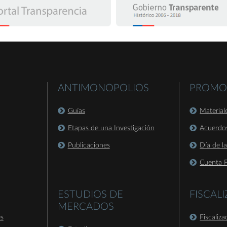
ANTIMONOPOLIOS
PROMO
Guías
Material
Etapas de una Investigación
Acuerdo
Publicaciones
Día de l
Cuenta P
ESTUDIOS DE
FISCAL
MERCADOS
es
Fiscaliz