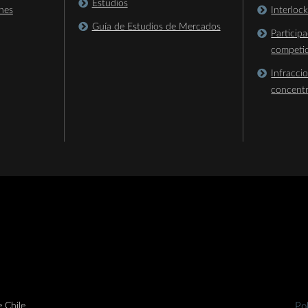
Estudios
nes
Interloc
Guía de Estudios de Mercados
Particip
competi
Infracci
concent
 Chile
Pol