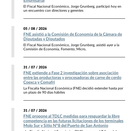
Empresarial
El Fiscal Nacional Económico, Jorge Grunberg, participó hoy en
un encuentro con directores y gerentes
05 / 08 / 2026
FNE asistió a la Comisión de Economía de la Cámara de
Diputadas y Diputados
El Fiscal Nacional Económico, Jorge Grunberg, asistió ayer a la
Comisión de Economía, Fomento; Micro,
31 / 07 / 2026
FNE extiende a Fase 2 investigación sobre asociación
entre las productoras y procesadoras de carne de cerdo
Coexca y Comafri
La Fiscalía Nacional Económica (FNE) decidió extender hasta por
un plazo de 90 días hábiles
31 / 07 / 2026
FNE propone al TDLC medidas para resguardar la libre
competencia en las futuras licitaciones de los terminales
Molo Sur y Sitio N°8 del Puerto de San Antonio