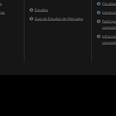
es
Fiscaliz
Estudios
nes
Interloc
Guía de Estudios de Mercados
Particip
competi
Infracci
concent