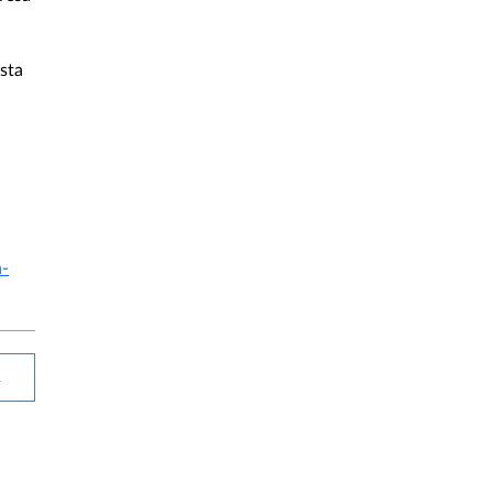
sta
n-
R