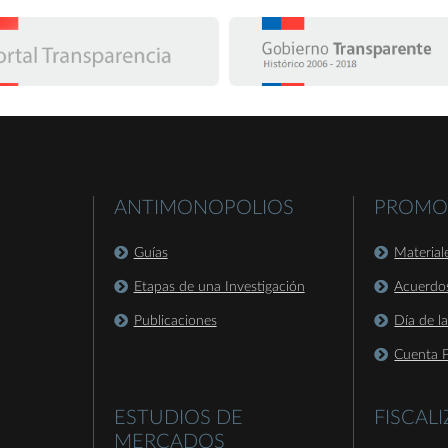
ANTIMONOPOLIOS
PROMO
Guías
Material
Etapas de una Investigación
Acuerdo
Publicaciones
Día de l
Cuenta P
ESTUDIOS DE
FISCAL
MERCADOS