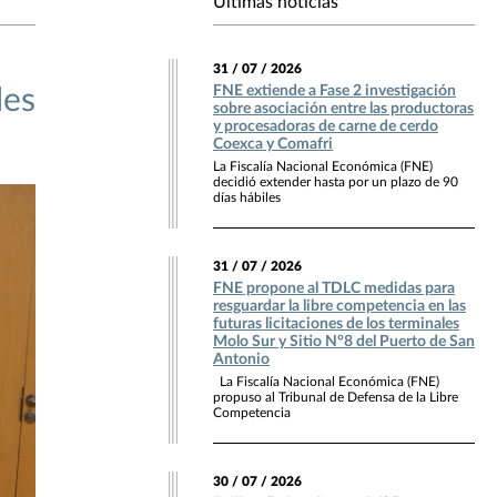
Últimas noticias
31 / 07 / 2026
FNE extiende a Fase 2 investigación
les
sobre asociación entre las productoras
y procesadoras de carne de cerdo
Coexca y Comafri
La Fiscalía Nacional Económica (FNE)
decidió extender hasta por un plazo de 90
días hábiles
31 / 07 / 2026
FNE propone al TDLC medidas para
resguardar la libre competencia en las
futuras licitaciones de los terminales
Molo Sur y Sitio N°8 del Puerto de San
Antonio
La Fiscalía Nacional Económica (FNE)
propuso al Tribunal de Defensa de la Libre
Competencia
30 / 07 / 2026