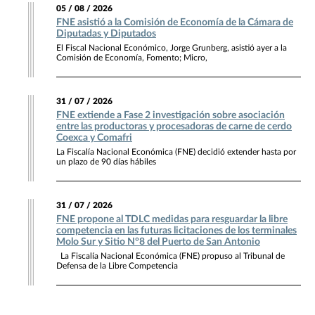
05 / 08 / 2026
FNE asistió a la Comisión de Economía de la Cámara de
Diputadas y Diputados
El Fiscal Nacional Económico, Jorge Grunberg, asistió ayer a la
Comisión de Economía, Fomento; Micro,
31 / 07 / 2026
FNE extiende a Fase 2 investigación sobre asociación
entre las productoras y procesadoras de carne de cerdo
Coexca y Comafri
La Fiscalía Nacional Económica (FNE) decidió extender hasta por
un plazo de 90 días hábiles
31 / 07 / 2026
FNE propone al TDLC medidas para resguardar la libre
competencia en las futuras licitaciones de los terminales
Molo Sur y Sitio N°8 del Puerto de San Antonio
La Fiscalía Nacional Económica (FNE) propuso al Tribunal de
Defensa de la Libre Competencia