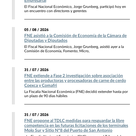
Empresarial
El Fiscal Nacional Económico, Jorge Grunberg, participó hoy en
un encuentro con directores y gerentes
05 / 08 / 2026
FNE asistió a la Comisión de Economía de la Cámara de
Diputadas y Diputados
El Fiscal Nacional Económico, Jorge Grunberg, asistió ayer a la
Comisión de Economía, Fomento; Micro,
31 / 07 / 2026
FNE extiende a Fase 2 investigación sobre asociación
entre las productoras y procesadoras de carne de cerdo
Coexca y Comafri
La Fiscalía Nacional Económica (FNE) decidió extender hasta por
un plazo de 90 días hábiles
31 / 07 / 2026
FNE propone al TDLC medidas para resguardar la libre
competencia en las futuras licitaciones de los terminales
Molo Sur y Sitio N°8 del Puerto de San Antonio