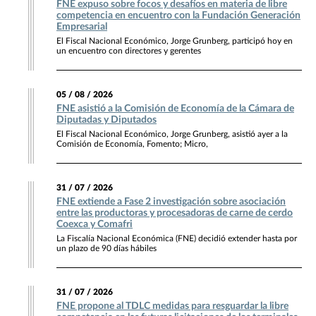
FNE expuso sobre focos y desafíos en materia de libre
competencia en encuentro con la Fundación Generación
Empresarial
El Fiscal Nacional Económico, Jorge Grunberg, participó hoy en
un encuentro con directores y gerentes
05 / 08 / 2026
FNE asistió a la Comisión de Economía de la Cámara de
Diputadas y Diputados
El Fiscal Nacional Económico, Jorge Grunberg, asistió ayer a la
Comisión de Economía, Fomento; Micro,
31 / 07 / 2026
FNE extiende a Fase 2 investigación sobre asociación
entre las productoras y procesadoras de carne de cerdo
Coexca y Comafri
La Fiscalía Nacional Económica (FNE) decidió extender hasta por
un plazo de 90 días hábiles
31 / 07 / 2026
FNE propone al TDLC medidas para resguardar la libre