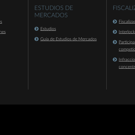
ESTUDIOS DE
FISCAL
MERCADOS
es
Fiscaliz
Estudios
nes
Interloc
Guía de Estudios de Mercados
Particip
competi
Infracci
concent