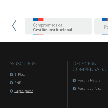
NOSOTROS
DELACIÓN
COMPENSADA
El Fiscal
Persona Natural
FNE
Persona Jurídica
Organigrama