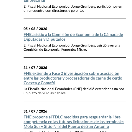
Empresarial
El Fiscal Nacional Económico, Jorge Grunberg, participó hoy en
un encuentro con directores y gerentes
05 / 08 / 2026
FNE asistió a la Comisión de Economía de la Cámara de
Diputadas y Diputados
El Fiscal Nacional Económico, Jorge Grunberg, asistió ayer a la
Comisión de Economía, Fomento; Micro,
31 / 07 / 2026
FNE extiende a Fase 2 investigación sobre asociación
entre las productoras y procesadoras de carne de cerdo
Coexca y Comafri
La Fiscalía Nacional Económica (FNE) decidió extender hasta por
un plazo de 90 días hábiles
31 / 07 / 2026
FNE propone al TDLC medidas para resguardar la libre
competencia en las futuras licitaciones de los terminales
Molo Sur y Sitio N°8 del Puerto de San Antonio