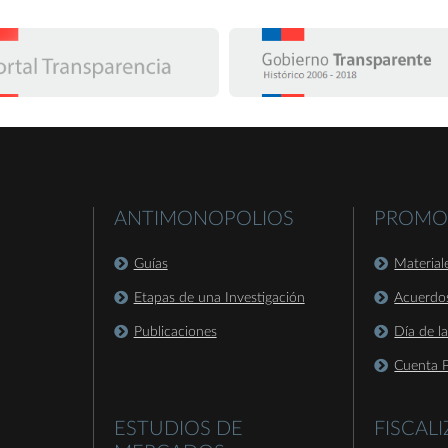
ANTIMONOPOLIOS
PROMO
Guías
Material
Etapas de una Investigación
Acuerdo
Publicaciones
Día de l
Cuenta P
ESTUDIOS DE
FISCAL