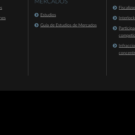
MERCADOS
es
Fiscaliz
Estudios
nes
Interloc
Guía de Estudios de Mercados
Particip
competi
Infracci
concent