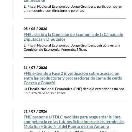
Empresarial
El Fiscal Nacional Económico, Jorge Grunberg, participó hoy en
un encuentro con directores y gerentes
05 / 08 / 2026
FNE asistió a la Comisión de Economía de la Cámara de
Diputadas y Diputados
El Fiscal Nacional Económico, Jorge Grunberg, asistió ayer a la
Comisión de Economía, Fomento; Micro,
31 / 07 / 2026
FNE extiende a Fase 2 investigación sobre asociación
entre las productoras y procesadoras de carne de cerdo
Coexca y Comafri
La Fiscalía Nacional Económica (FNE) decidió extender hasta por
un plazo de 90 días hábiles
31 / 07 / 2026
FNE propone al TDLC medidas para resguardar la libre
competencia en las futuras licitaciones de los terminales
Molo Sur y Sitio N°8 del Puerto de San Antonio