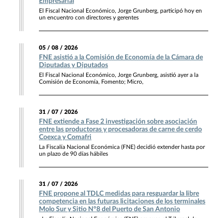
Empresarial
El Fiscal Nacional Económico, Jorge Grunberg, participó hoy en
un encuentro con directores y gerentes
05 / 08 / 2026
FNE asistió a la Comisión de Economía de la Cámara de
Diputadas y Diputados
El Fiscal Nacional Económico, Jorge Grunberg, asistió ayer a la
Comisión de Economía, Fomento; Micro,
31 / 07 / 2026
FNE extiende a Fase 2 investigación sobre asociación
entre las productoras y procesadoras de carne de cerdo
Coexca y Comafri
La Fiscalía Nacional Económica (FNE) decidió extender hasta por
un plazo de 90 días hábiles
31 / 07 / 2026
FNE propone al TDLC medidas para resguardar la libre
competencia en las futuras licitaciones de los terminales
Molo Sur y Sitio N°8 del Puerto de San Antonio