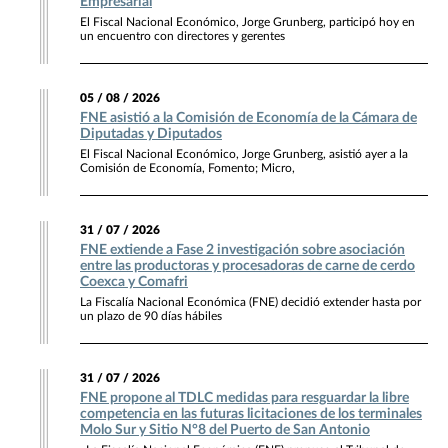
Empresarial
El Fiscal Nacional Económico, Jorge Grunberg, participó hoy en
un encuentro con directores y gerentes
05 / 08 / 2026
FNE asistió a la Comisión de Economía de la Cámara de
Diputadas y Diputados
El Fiscal Nacional Económico, Jorge Grunberg, asistió ayer a la
Comisión de Economía, Fomento; Micro,
31 / 07 / 2026
FNE extiende a Fase 2 investigación sobre asociación
entre las productoras y procesadoras de carne de cerdo
Coexca y Comafri
La Fiscalía Nacional Económica (FNE) decidió extender hasta por
un plazo de 90 días hábiles
31 / 07 / 2026
FNE propone al TDLC medidas para resguardar la libre
competencia en las futuras licitaciones de los terminales
Molo Sur y Sitio N°8 del Puerto de San Antonio