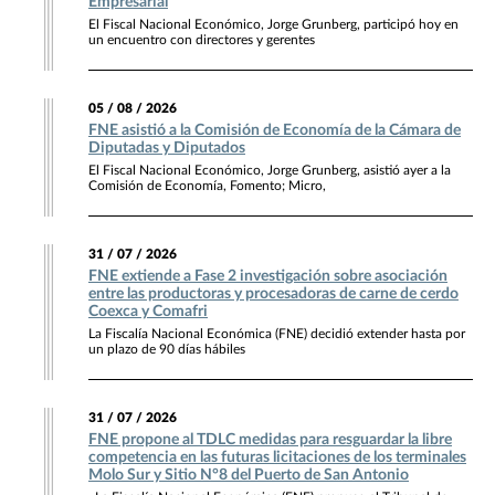
Empresarial
El Fiscal Nacional Económico, Jorge Grunberg, participó hoy en
un encuentro con directores y gerentes
05 / 08 / 2026
FNE asistió a la Comisión de Economía de la Cámara de
Diputadas y Diputados
El Fiscal Nacional Económico, Jorge Grunberg, asistió ayer a la
Comisión de Economía, Fomento; Micro,
31 / 07 / 2026
FNE extiende a Fase 2 investigación sobre asociación
entre las productoras y procesadoras de carne de cerdo
Coexca y Comafri
La Fiscalía Nacional Económica (FNE) decidió extender hasta por
un plazo de 90 días hábiles
31 / 07 / 2026
FNE propone al TDLC medidas para resguardar la libre
competencia en las futuras licitaciones de los terminales
Molo Sur y Sitio N°8 del Puerto de San Antonio