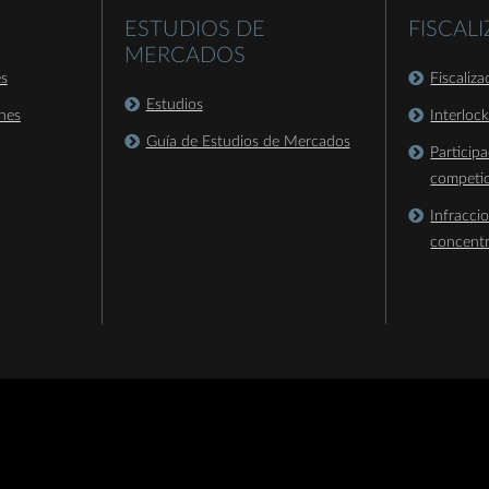
ESTUDIOS DE
FISCAL
MERCADOS
es
Fiscaliz
Estudios
nes
Interloc
Guía de Estudios de Mercados
Particip
competi
Infracci
concent