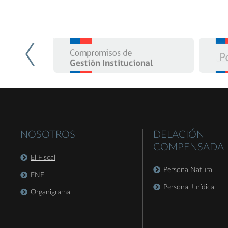
NOSOTROS
DELACIÓN
COMPENSADA
El Fiscal
Persona Natural
FNE
Persona Jurídica
Organigrama