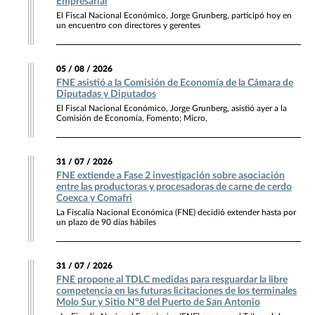
Empresarial
El Fiscal Nacional Económico, Jorge Grunberg, participó hoy en
un encuentro con directores y gerentes
05 / 08 / 2026
FNE asistió a la Comisión de Economía de la Cámara de
Diputadas y Diputados
El Fiscal Nacional Económico, Jorge Grunberg, asistió ayer a la
Comisión de Economía, Fomento; Micro,
31 / 07 / 2026
FNE extiende a Fase 2 investigación sobre asociación
entre las productoras y procesadoras de carne de cerdo
Coexca y Comafri
La Fiscalía Nacional Económica (FNE) decidió extender hasta por
un plazo de 90 días hábiles
31 / 07 / 2026
FNE propone al TDLC medidas para resguardar la libre
competencia en las futuras licitaciones de los terminales
Molo Sur y Sitio N°8 del Puerto de San Antonio