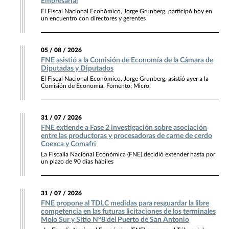
Empresarial
El Fiscal Nacional Económico, Jorge Grunberg, participó hoy en
un encuentro con directores y gerentes
05 / 08 / 2026
FNE asistió a la Comisión de Economía de la Cámara de
Diputadas y Diputados
El Fiscal Nacional Económico, Jorge Grunberg, asistió ayer a la
Comisión de Economía, Fomento; Micro,
31 / 07 / 2026
FNE extiende a Fase 2 investigación sobre asociación
entre las productoras y procesadoras de carne de cerdo
Coexca y Comafri
La Fiscalía Nacional Económica (FNE) decidió extender hasta por
un plazo de 90 días hábiles
31 / 07 / 2026
FNE propone al TDLC medidas para resguardar la libre
competencia en las futuras licitaciones de los terminales
Molo Sur y Sitio N°8 del Puerto de San Antonio