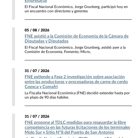
Empresarial
El Fiscal Nacional Económico, Jorge Grunberg, participó hoy en
un encuentro con directores y gerentes
05 / 08 / 2026
FNE asistió a la Comisión de Economía de la Cámara de
Diputadas y Diputados
El Fiscal Nacional Económico, Jorge Grunberg, asistió ayer a la
Comisión de Economía, Fomento; Micro,
31 / 07 / 2026
FNE extiende a Fase 2 investigación sobre asociación
entre las productoras y procesadoras de carne de cerdo
Coexca y Comafri
La Fiscalía Nacional Económica (FNE) decidió extender hasta por
un plazo de 90 días hábiles
31 / 07 / 2026
FNE propone al TDLC medidas para resguardar la libre
competencia en las futuras licitaciones de los terminales
Molo Sur y Sitio N°8 del Puerto de San Antonio