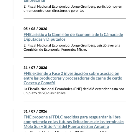
Empresarial
El Fiscal Nacional Económico, Jorge Grunberg, participó hoy en
un encuentro con directores y gerentes
05 / 08 / 2026
FNE asistió a la Comisión de Economía de la Cámara de
Diputadas y Diputados
El Fiscal Nacional Económico, Jorge Grunberg, asistió ayer a la
Comisión de Economía, Fomento; Micro,
31 / 07 / 2026
FNE extiende a Fase 2 investigación sobre asociación
entre las productoras y procesadoras de carne de cerdo
Coexca y Comafri
La Fiscalía Nacional Económica (FNE) decidió extender hasta por
un plazo de 90 días hábiles
31 / 07 / 2026
FNE propone al TDLC medidas para resguardar la libre
competencia en las futuras licitaciones de los terminales
Molo Sur y Sitio N°8 del Puerto de San Antonio