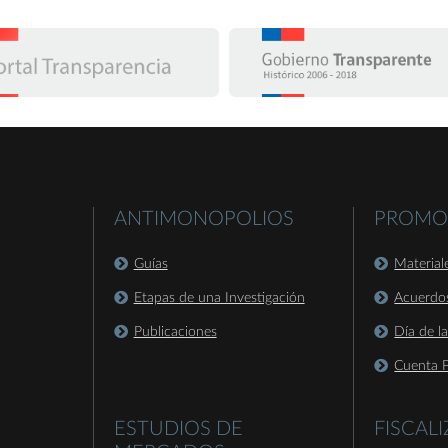
ANTIMONOPOLIOS
PROMO
Guías
Material
Etapas de una Investigación
Acuerdo
Publicaciones
Día de l
Cuenta P
ESTUDIOS DE
FISCAL