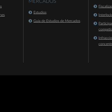
MERCADOS
es
Fiscaliz
Estudios
nes
Interloc
Guía de Estudios de Mercados
Particip
competi
Infracci
concent