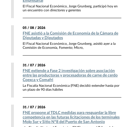
Empresarial
El Fiscal Nacional Económico, Jorge Grunberg, participó hoy en
un encuentro con directores y gerentes
05 / 08 / 2026
FNE asistió a la Comisión de Economía de la Cámara de
Diputadas y Diputados
El Fiscal Nacional Económico, Jorge Grunberg, asistió ayer a la
Comisión de Economía, Fomento; Micro,
31 / 07 / 2026
FNE extiende a Fase 2 investigación sobre asociación
entre las productoras y procesadoras de carne de cerdo
Coexca y Comafri
La Fiscalía Nacional Económica (FNE) decidió extender hasta por
un plazo de 90 días hábiles
31 / 07 / 2026
FNE propone al TDLC medidas para resguardar la libre
competencia en las futuras licitaciones de los terminales
Molo Sur y Sitio N°8 del Puerto de San Antonio