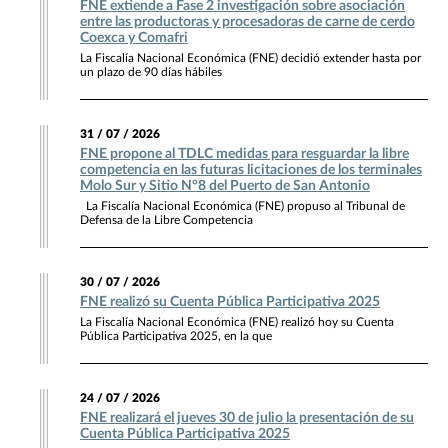
FNE extiende a Fase 2 investigación sobre asociación
entre las productoras y procesadoras de carne de cerdo
Coexca y Comafri
La Fiscalía Nacional Económica (FNE) decidió extender hasta por
un plazo de 90 días hábiles
31 / 07 / 2026
FNE propone al TDLC medidas para resguardar la libre
competencia en las futuras licitaciones de los terminales
Molo Sur y Sitio N°8 del Puerto de San Antonio
La Fiscalía Nacional Económica (FNE) propuso al Tribunal de
Defensa de la Libre Competencia
30 / 07 / 2026
FNE realizó su Cuenta Pública Participativa 2025
La Fiscalía Nacional Económica (FNE) realizó hoy su Cuenta
Pública Participativa 2025, en la que
24 / 07 / 2026
FNE realizará el jueves 30 de julio la presentación de su
Cuenta Pública Participativa 2025