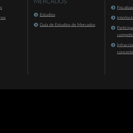
MERCADOS
es
Fiscaliz
Estudios
nes
Interloc
Guía de Estudios de Mercados
Particip
competi
Infracci
concent