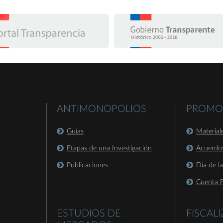
ANTIMONOPOLIOS
PROMO
Guías
Material
Etapas de una Investigación
Acuerdo
Publicaciones
Día de l
Cuenta P
ESTUDIOS DE
FISCAL