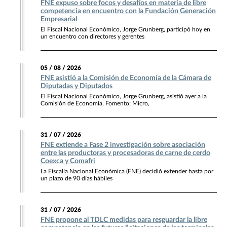
FNE expuso sobre focos y desafíos en materia de libre
competencia en encuentro con la Fundación Generación
Empresarial
El Fiscal Nacional Económico, Jorge Grunberg, participó hoy en
un encuentro con directores y gerentes
05 / 08 / 2026
FNE asistió a la Comisión de Economía de la Cámara de
Diputadas y Diputados
El Fiscal Nacional Económico, Jorge Grunberg, asistió ayer a la
Comisión de Economía, Fomento; Micro,
31 / 07 / 2026
FNE extiende a Fase 2 investigación sobre asociación
entre las productoras y procesadoras de carne de cerdo
Coexca y Comafri
La Fiscalía Nacional Económica (FNE) decidió extender hasta por
un plazo de 90 días hábiles
31 / 07 / 2026
FNE propone al TDLC medidas para resguardar la libre