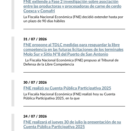
FNE extiende a Fase 2 investigación sobre asociación
entre las productoras y procesadoras de carne de cerdo
Coexca y Comafri
La Fiscalía Nacional Económica (FNE) decidió extender hasta por
un plazo de 90 días hábiles
31 / 07 / 2026
FNE propone al TDLC medidas para resguardar la libre
competencia en las futuras licitaciones de los terminales
Molo Sur y Sitio N°8 del Puerto de San Antonio
La Fiscalía Nacional Económica (FNE) propuso al Tribunal de
Defensa de la Libre Competencia
30 / 07 / 2026
FNE realizó su Cuenta Pública Participativa 2025
La Fiscalía Nacional Económica (FNE) realizó hoy su Cuenta
Pública Participativa 2025, en la que
24 / 07 / 2026
FNE realizará el jueves 30 de julio la presentación de su
Cuenta Pública Participativa 2025