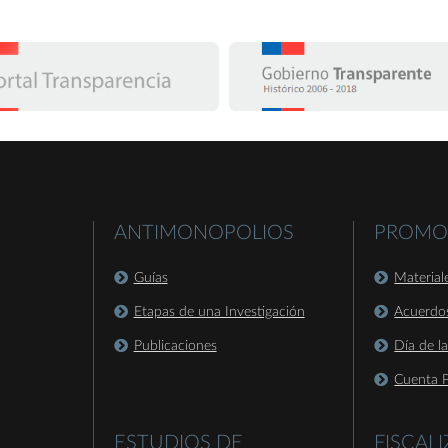
ANTIMONOPOLIOS
PROMO
Guías
Material
Etapas de una Investigación
Acuerdo
Publicaciones
Día de l
Cuenta P
ESTUDIOS DE
FISCAL