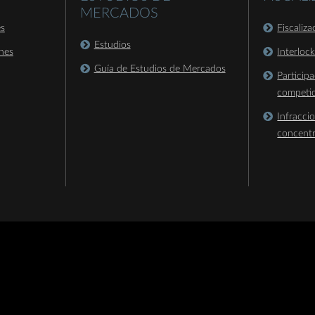
MERCADOS
es
Fiscaliz
Estudios
nes
Interloc
Guía de Estudios de Mercados
Particip
competi
Infracci
concent