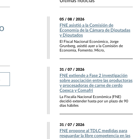
Últimas noticias
05 / 08 / 2026
FNE asistió a la Comisión de
po
Economía de la Cámara de Diputadas
y Diputados
El Fiscal Nacional Económico, Jorge
Grunberg, asistió ayer a la Comisión de
Economía, Fomento; Micro,
31 / 07 / 2026
FNE extiende a Fase 2 investigación
R
sobre asociación entre las productoras
y procesadoras de carne de cerdo
Coexca y Comafri
La Fiscalía Nacional Económica (FNE)
decidió extender hasta por un plazo de 90
días hábiles
31 / 07 / 2026
FNE propone al TDLC medidas para
resguardar la libre competencia en las