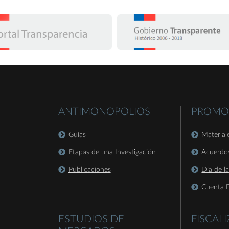
ANTIMONOPOLIOS
PROMO
Guías
Material
Etapas de una Investigación
Acuerdo
Publicaciones
Día de l
Cuenta P
ESTUDIOS DE
FISCAL