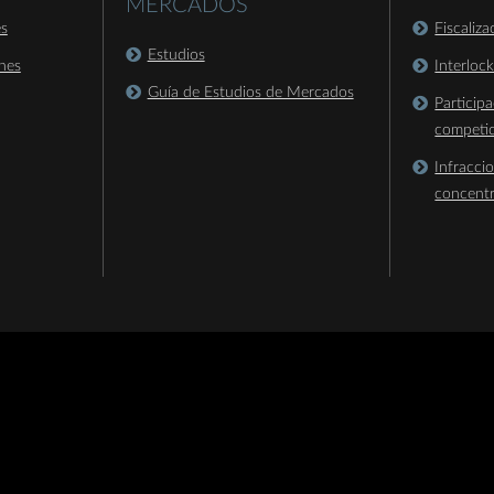
MERCADOS
es
Fiscaliz
Estudios
nes
Interloc
Guía de Estudios de Mercados
Particip
competi
Infracci
concent