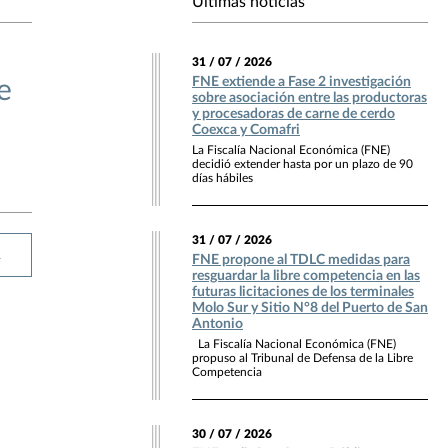
Últimas noticias
31 / 07 / 2026
FNE extiende a Fase 2 investigación
e
sobre asociación entre las productoras
y procesadoras de carne de cerdo
Coexca y Comafri
La Fiscalía Nacional Económica (FNE)
decidió extender hasta por un plazo de 90
días hábiles
31 / 07 / 2026
R
FNE propone al TDLC medidas para
resguardar la libre competencia en las
futuras licitaciones de los terminales
Molo Sur y Sitio N°8 del Puerto de San
Antonio
La Fiscalía Nacional Económica (FNE)
propuso al Tribunal de Defensa de la Libre
Competencia
30 / 07 / 2026