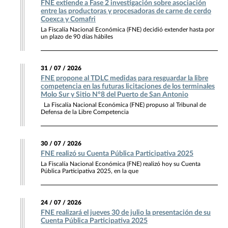
FNE extiende a Fase 2 investigación sobre asociación
entre las productoras y procesadoras de carne de cerdo
Coexca y Comafri
La Fiscalía Nacional Económica (FNE) decidió extender hasta por
un plazo de 90 días hábiles
31 / 07 / 2026
FNE propone al TDLC medidas para resguardar la libre
competencia en las futuras licitaciones de los terminales
Molo Sur y Sitio N°8 del Puerto de San Antonio
La Fiscalía Nacional Económica (FNE) propuso al Tribunal de
Defensa de la Libre Competencia
30 / 07 / 2026
FNE realizó su Cuenta Pública Participativa 2025
La Fiscalía Nacional Económica (FNE) realizó hoy su Cuenta
Pública Participativa 2025, en la que
24 / 07 / 2026
FNE realizará el jueves 30 de julio la presentación de su
Cuenta Pública Participativa 2025