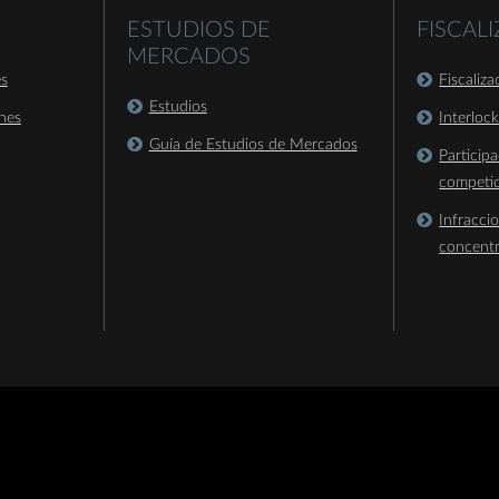
ESTUDIOS DE
FISCAL
MERCADOS
es
Fiscaliz
Estudios
nes
Interloc
Guía de Estudios de Mercados
Particip
competi
Infracci
concent