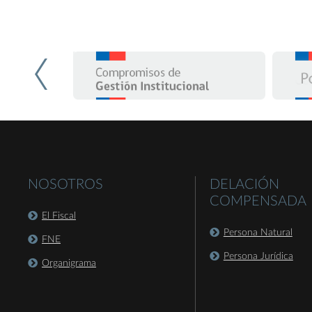
NOSOTROS
DELACIÓN
COMPENSADA
El Fiscal
Persona Natural
FNE
Persona Jurídica
Organigrama