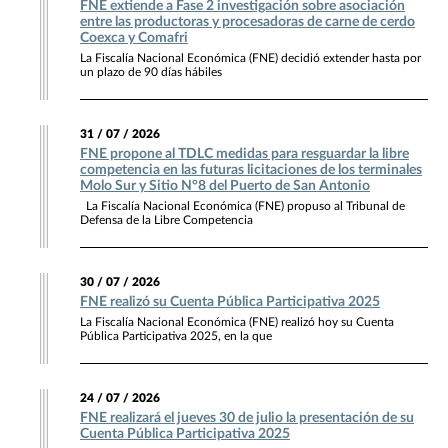
FNE extiende a Fase 2 investigación sobre asociación
entre las productoras y procesadoras de carne de cerdo
Coexca y Comafri
La Fiscalía Nacional Económica (FNE) decidió extender hasta por
un plazo de 90 días hábiles
31 / 07 / 2026
FNE propone al TDLC medidas para resguardar la libre
competencia en las futuras licitaciones de los terminales
Molo Sur y Sitio N°8 del Puerto de San Antonio
La Fiscalía Nacional Económica (FNE) propuso al Tribunal de
Defensa de la Libre Competencia
30 / 07 / 2026
FNE realizó su Cuenta Pública Participativa 2025
La Fiscalía Nacional Económica (FNE) realizó hoy su Cuenta
Pública Participativa 2025, en la que
24 / 07 / 2026
FNE realizará el jueves 30 de julio la presentación de su
Cuenta Pública Participativa 2025