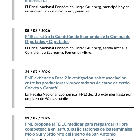
Empresarial
El Fiscal Nacional Económico, Jorge Grunberg, participó hoy en
un encuentro con directores y gerentes
05 / 08 / 2026
FNE asistió a la Comisión de Economía de la Cámara de
Diputadas y Diputados
El Fiscal Nacional Económico, Jorge Grunberg, asistió ayer a la
Comisión de Economía, Fomento; Micro,
31 / 07 / 2026
FNE extiende a Fase 2 investigación sobre asociación
entre las productoras y procesadoras de carne de cerdo
Coexca y Comafri
La Fiscalía Nacional Económica (FNE) decidió extender hasta por
un plazo de 90 días hábiles
31 / 07 / 2026
FNE propone al TDLC medidas para resguardar la libre
competencia en las futuras licitaciones de los terminales
Molo Sur y Sitio N°8 del Puerto de San Antonio