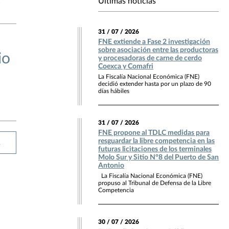
Últimas noticias
31 / 07 / 2026
FNE extiende a Fase 2 investigación
sobre asociación entre las productoras
io
y procesadoras de carne de cerdo
Coexca y Comafri
La Fiscalía Nacional Económica (FNE)
decidió extender hasta por un plazo de 90
días hábiles
31 / 07 / 2026
FNE propone al TDLC medidas para
resguardar la libre competencia en las
R
futuras licitaciones de los terminales
Molo Sur y Sitio N°8 del Puerto de San
Antonio
La Fiscalía Nacional Económica (FNE)
propuso al Tribunal de Defensa de la Libre
Competencia
30 / 07 / 2026