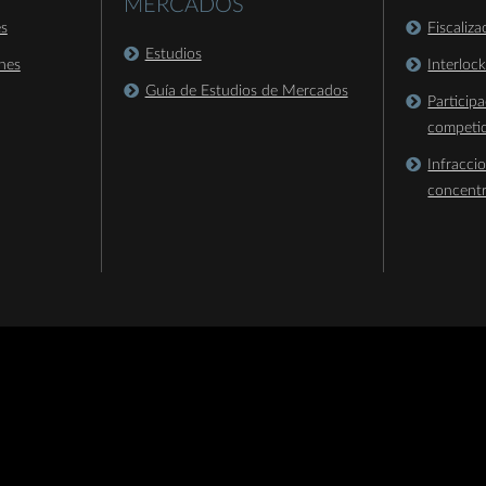
MERCADOS
es
Fiscaliz
Estudios
nes
Interloc
Guía de Estudios de Mercados
Particip
competi
Infracci
concent