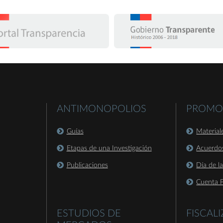
ANTIMONOPOLIOS
PROMO
Guías
Material
Etapas de una Investigación
Acuerdo
Publicaciones
Día de l
Cuenta P
ESTUDIOS DE
FISCAL