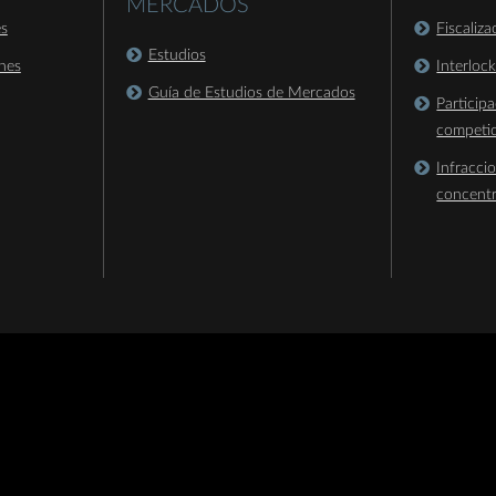
MERCADOS
es
Fiscaliz
Estudios
nes
Interloc
Guía de Estudios de Mercados
Particip
competi
Infracci
concent