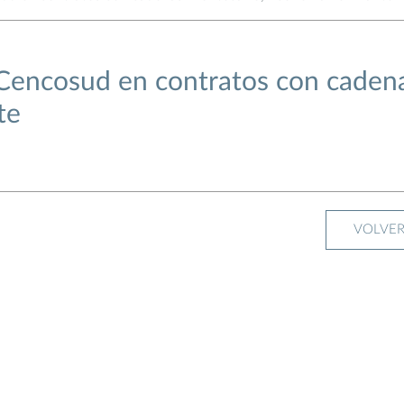
e Cencosud en contratos con caden
te
VOLVE