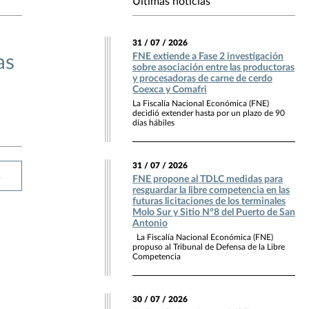
Últimas noticias
31 / 07 / 2026
FNE extiende a Fase 2 investigación
as
sobre asociación entre las productoras
y procesadoras de carne de cerdo
Coexca y Comafri
La Fiscalía Nacional Económica (FNE)
decidió extender hasta por un plazo de 90
días hábiles
31 / 07 / 2026
R
FNE propone al TDLC medidas para
resguardar la libre competencia en las
futuras licitaciones de los terminales
Molo Sur y Sitio N°8 del Puerto de San
Antonio
La Fiscalía Nacional Económica (FNE)
propuso al Tribunal de Defensa de la Libre
Competencia
30 / 07 / 2026