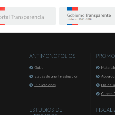
ANTIMONOPOLIOS
PROMO
Guías
Material
Etapas de una Investigación
Acuerdo
Publicaciones
Día de l
Cuenta P
ESTUDIOS DE
FISCAL