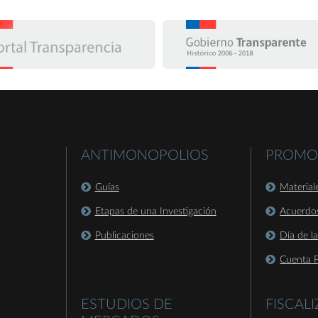
ANTIMONOPOLIOS
PROMO
Guías
Material
Etapas de una Investigación
Acuerdo
Publicaciones
Día de l
Cuenta P
ESTUDIOS DE
FISCAL