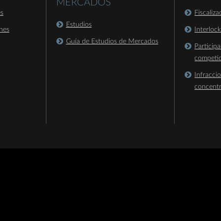
MERCADOS
es
Fiscaliz
Estudios
nes
Interloc
Guía de Estudios de Mercados
Particip
competi
Infracci
concent