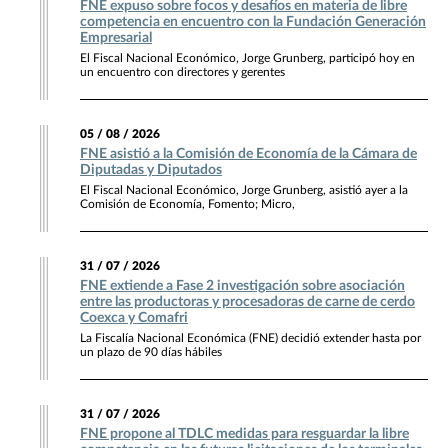
FNE expuso sobre focos y desafíos en materia de libre
competencia en encuentro con la Fundación Generación
Empresarial
El Fiscal Nacional Económico, Jorge Grunberg, participó hoy en
un encuentro con directores y gerentes
05 / 08 / 2026
FNE asistió a la Comisión de Economía de la Cámara de
Diputadas y Diputados
El Fiscal Nacional Económico, Jorge Grunberg, asistió ayer a la
Comisión de Economía, Fomento; Micro,
31 / 07 / 2026
FNE extiende a Fase 2 investigación sobre asociación
entre las productoras y procesadoras de carne de cerdo
Coexca y Comafri
La Fiscalía Nacional Económica (FNE) decidió extender hasta por
un plazo de 90 días hábiles
31 / 07 / 2026
FNE propone al TDLC medidas para resguardar la libre