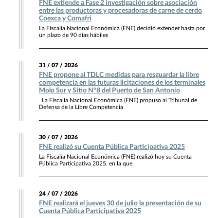
FNE extiende a Fase 2 investigación sobre asociación
entre las productoras y procesadoras de carne de cerdo
Coexca y Comafri
La Fiscalía Nacional Económica (FNE) decidió extender hasta por
un plazo de 90 días hábiles
31 / 07 / 2026
FNE propone al TDLC medidas para resguardar la libre
competencia en las futuras licitaciones de los terminales
Molo Sur y Sitio N°8 del Puerto de San Antonio
La Fiscalía Nacional Económica (FNE) propuso al Tribunal de
Defensa de la Libre Competencia
30 / 07 / 2026
FNE realizó su Cuenta Pública Participativa 2025
La Fiscalía Nacional Económica (FNE) realizó hoy su Cuenta
Pública Participativa 2025, en la que
24 / 07 / 2026
FNE realizará el jueves 30 de julio la presentación de su
Cuenta Pública Participativa 2025