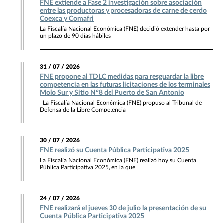
FNE extiende a Fase 2 investigación sobre asociación
entre las productoras y procesadoras de carne de cerdo
Coexca y Comafri
La Fiscalía Nacional Económica (FNE) decidió extender hasta por
un plazo de 90 días hábiles
31 / 07 / 2026
FNE propone al TDLC medidas para resguardar la libre
competencia en las futuras licitaciones de los terminales
Molo Sur y Sitio N°8 del Puerto de San Antonio
La Fiscalía Nacional Económica (FNE) propuso al Tribunal de
Defensa de la Libre Competencia
30 / 07 / 2026
FNE realizó su Cuenta Pública Participativa 2025
La Fiscalía Nacional Económica (FNE) realizó hoy su Cuenta
Pública Participativa 2025, en la que
24 / 07 / 2026
FNE realizará el jueves 30 de julio la presentación de su
Cuenta Pública Participativa 2025