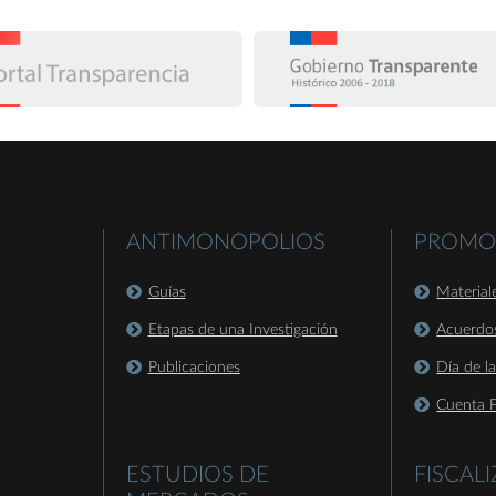
ANTIMONOPOLIOS
PROMO
Guías
Material
Etapas de una Investigación
Acuerdo
Publicaciones
Día de l
Cuenta P
ESTUDIOS DE
FISCAL