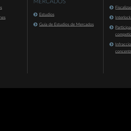
MERCADOS
es
Fiscaliz
Estudios
nes
Interloc
Guía de Estudios de Mercados
Particip
competi
Infracci
concent