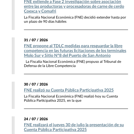
FNE extiende a Fase 2 investigación sobre asociación
entre las productoras y procesadoras de carne de cerdo
Coexca y Comafri
La Fiscalía Nacional Económica (FNE) decidió extender hasta por
un plazo de 90 días hábiles
31 / 07 / 2026
FNE propone al TDLC medidas para resguardar la libre
competencia en las futuras licitaciones de los terminales
Molo Sur y Sitio N°8 del Puerto de San Antonio
La Fiscalía Nacional Económica (FNE) propuso al Tribunal de
Defensa de la Libre Competencia
30 / 07 / 2026
FNE realizó su Cuenta Pública Participativa 2025
La Fiscalía Nacional Económica (FNE) realizó hoy su Cuenta
Pública Participativa 2025, en la que
24 / 07 / 2026
FNE realizará el jueves 30 de julio la presentación de su
Cuenta Pública Participativa 2025