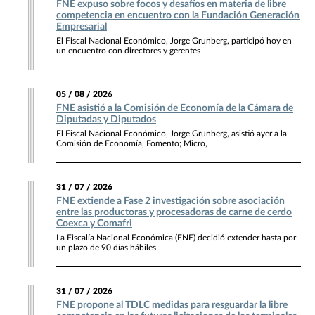
FNE expuso sobre focos y desafíos en materia de libre
competencia en encuentro con la Fundación Generación
Empresarial
El Fiscal Nacional Económico, Jorge Grunberg, participó hoy en
un encuentro con directores y gerentes
05 / 08 / 2026
FNE asistió a la Comisión de Economía de la Cámara de
Diputadas y Diputados
El Fiscal Nacional Económico, Jorge Grunberg, asistió ayer a la
Comisión de Economía, Fomento; Micro,
31 / 07 / 2026
FNE extiende a Fase 2 investigación sobre asociación
entre las productoras y procesadoras de carne de cerdo
Coexca y Comafri
La Fiscalía Nacional Económica (FNE) decidió extender hasta por
un plazo de 90 días hábiles
31 / 07 / 2026
FNE propone al TDLC medidas para resguardar la libre