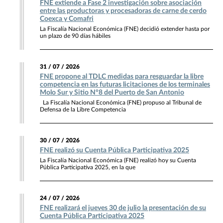
FNE extiende a Fase 2 investigación sobre asociación
entre las productoras y procesadoras de carne de cerdo
Coexca y Comafri
La Fiscalía Nacional Económica (FNE) decidió extender hasta por
un plazo de 90 días hábiles
31 / 07 / 2026
FNE propone al TDLC medidas para resguardar la libre
competencia en las futuras licitaciones de los terminales
Molo Sur y Sitio N°8 del Puerto de San Antonio
La Fiscalía Nacional Económica (FNE) propuso al Tribunal de
Defensa de la Libre Competencia
30 / 07 / 2026
FNE realizó su Cuenta Pública Participativa 2025
La Fiscalía Nacional Económica (FNE) realizó hoy su Cuenta
Pública Participativa 2025, en la que
24 / 07 / 2026
FNE realizará el jueves 30 de julio la presentación de su
Cuenta Pública Participativa 2025