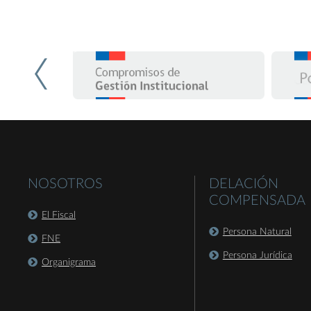
NOSOTROS
DELACIÓN
COMPENSADA
El Fiscal
Persona Natural
FNE
Persona Jurídica
Organigrama