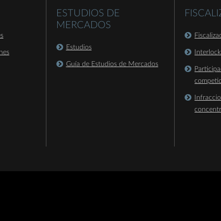
ESTUDIOS DE
FISCAL
MERCADOS
es
Fiscaliz
Estudios
nes
Interloc
Guía de Estudios de Mercados
Particip
competi
Infracci
concent