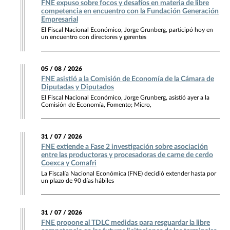
FNE expuso sobre focos y desafíos en materia de libre
competencia en encuentro con la Fundación Generación
Empresarial
El Fiscal Nacional Económico, Jorge Grunberg, participó hoy en
un encuentro con directores y gerentes
05 / 08 / 2026
FNE asistió a la Comisión de Economía de la Cámara de
Diputadas y Diputados
El Fiscal Nacional Económico, Jorge Grunberg, asistió ayer a la
Comisión de Economía, Fomento; Micro,
31 / 07 / 2026
FNE extiende a Fase 2 investigación sobre asociación
entre las productoras y procesadoras de carne de cerdo
Coexca y Comafri
La Fiscalía Nacional Económica (FNE) decidió extender hasta por
un plazo de 90 días hábiles
31 / 07 / 2026
FNE propone al TDLC medidas para resguardar la libre