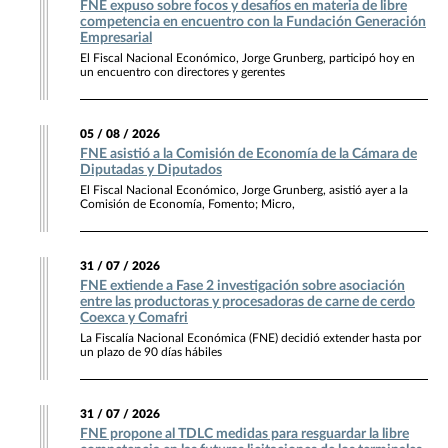
FNE expuso sobre focos y desafíos en materia de libre
competencia en encuentro con la Fundación Generación
Empresarial
El Fiscal Nacional Económico, Jorge Grunberg, participó hoy en
un encuentro con directores y gerentes
05 / 08 / 2026
FNE asistió a la Comisión de Economía de la Cámara de
Diputadas y Diputados
El Fiscal Nacional Económico, Jorge Grunberg, asistió ayer a la
Comisión de Economía, Fomento; Micro,
31 / 07 / 2026
FNE extiende a Fase 2 investigación sobre asociación
entre las productoras y procesadoras de carne de cerdo
Coexca y Comafri
La Fiscalía Nacional Económica (FNE) decidió extender hasta por
un plazo de 90 días hábiles
31 / 07 / 2026
FNE propone al TDLC medidas para resguardar la libre