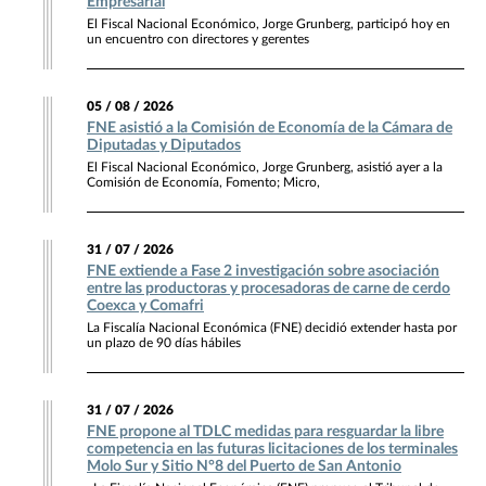
Empresarial
El Fiscal Nacional Económico, Jorge Grunberg, participó hoy en
un encuentro con directores y gerentes
05 / 08 / 2026
FNE asistió a la Comisión de Economía de la Cámara de
Diputadas y Diputados
El Fiscal Nacional Económico, Jorge Grunberg, asistió ayer a la
Comisión de Economía, Fomento; Micro,
31 / 07 / 2026
FNE extiende a Fase 2 investigación sobre asociación
entre las productoras y procesadoras de carne de cerdo
Coexca y Comafri
La Fiscalía Nacional Económica (FNE) decidió extender hasta por
un plazo de 90 días hábiles
31 / 07 / 2026
FNE propone al TDLC medidas para resguardar la libre
competencia en las futuras licitaciones de los terminales
Molo Sur y Sitio N°8 del Puerto de San Antonio