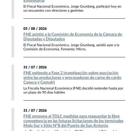
Empresarial
El Fiscal Nacional Económico, Jorge Grunberg, participó hoy en
un encuentro con directores y gerentes
05 / 08 / 2026
FNE asistió a la Comisión de Economía de la Cámara de
Diputadas y Diputados
El Fiscal Nacional Económico, Jorge Grunberg, asistió ayer a la
Comisión de Economía, Fomento; Micro,
31 / 07 / 2026
FNE extiende a Fase 2 investigación sobre asociación
entre las productoras y procesadoras de carne de cerdo
Coexca y Comafri
La Fiscalía Nacional Económica (FNE) decidió extender hasta por
un plazo de 90 días hábiles
31 / 07 / 2026
FNE propone al TDLC medidas para resguardar la libre
competencia en las futuras licitaciones de los terminales
Molo Sur y Sitio N°8 del Puerto de San Antonio