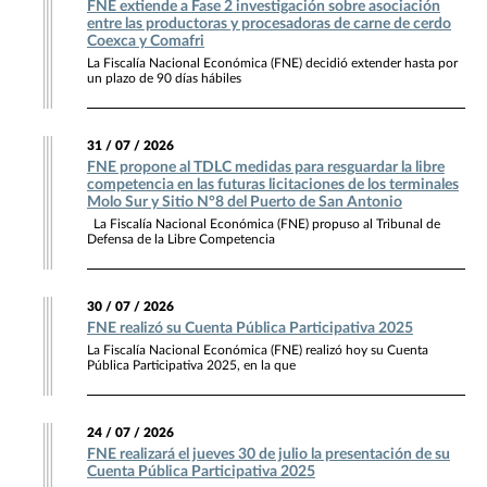
FNE extiende a Fase 2 investigación sobre asociación
entre las productoras y procesadoras de carne de cerdo
Coexca y Comafri
La Fiscalía Nacional Económica (FNE) decidió extender hasta por
un plazo de 90 días hábiles
31 / 07 / 2026
FNE propone al TDLC medidas para resguardar la libre
competencia en las futuras licitaciones de los terminales
Molo Sur y Sitio N°8 del Puerto de San Antonio
La Fiscalía Nacional Económica (FNE) propuso al Tribunal de
Defensa de la Libre Competencia
30 / 07 / 2026
FNE realizó su Cuenta Pública Participativa 2025
La Fiscalía Nacional Económica (FNE) realizó hoy su Cuenta
Pública Participativa 2025, en la que
24 / 07 / 2026
FNE realizará el jueves 30 de julio la presentación de su
Cuenta Pública Participativa 2025