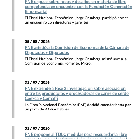
FNE expuso sobre focos y desafíos en materia de libre
competencia en encuentro con la Fundación Generación
Empresarial
El Fiscal Nacional Económico, Jorge Grunberg, participó hoy en
un encuentro con directores y gerentes
05 / 08 / 2026
FNE asistió a la Comisión de Economía de la Cámara de
Diputadas y Diputados
El Fiscal Nacional Económico, Jorge Grunberg, asistió ayer a la
Comisión de Economía, Fomento; Micro,
31 / 07 / 2026
FNE extiende a Fase 2 investigación sobre asociación
entre las productoras y procesadoras de carne de cerdo
Coexca y Comafri
La Fiscalía Nacional Económica (FNE) decidió extender hasta por
un plazo de 90 días hábiles
31 / 07 / 2026
FNE propone al TDLC medidas para resguardar la libre