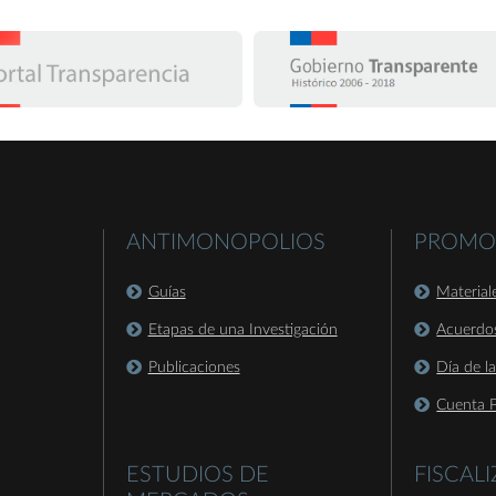
ANTIMONOPOLIOS
PROMO
Guías
Material
Etapas de una Investigación
Acuerdo
Publicaciones
Día de l
Cuenta P
ESTUDIOS DE
FISCAL