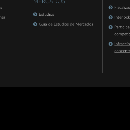
MERCADOS
es
Fiscaliz
Estudios
nes
Interloc
Guía de Estudios de Mercados
Particip
competi
Infracci
concent