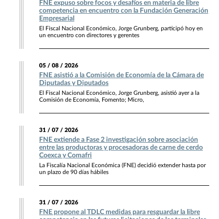
FNE expuso sobre focos y desafíos en materia de libre
competencia en encuentro con la Fundación Generación
Empresarial
El Fiscal Nacional Económico, Jorge Grunberg, participó hoy en
un encuentro con directores y gerentes
05 / 08 / 2026
FNE asistió a la Comisión de Economía de la Cámara de
Diputadas y Diputados
El Fiscal Nacional Económico, Jorge Grunberg, asistió ayer a la
Comisión de Economía, Fomento; Micro,
31 / 07 / 2026
FNE extiende a Fase 2 investigación sobre asociación
entre las productoras y procesadoras de carne de cerdo
Coexca y Comafri
La Fiscalía Nacional Económica (FNE) decidió extender hasta por
un plazo de 90 días hábiles
31 / 07 / 2026
FNE propone al TDLC medidas para resguardar la libre