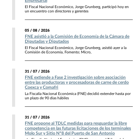
Empresarial
El Fiscal Nacional Económico, Jorge Grunberg, participó hoy en
un encuentro con directores y gerentes
05 / 08 / 2026
FNE asistió a la Comisión de Economía de la Cámara de
Diputadas y Diputados
El Fiscal Nacional Económico, Jorge Grunberg, asistió ayer a la
Comisión de Economía, Fomento; Micro,
31 / 07 / 2026
FNE extiende a Fase 2 investigación sobre asociación
entre las productoras y procesadoras de carne de cerdo
Coexca y Comafri
La Fiscalía Nacional Económica (FNE) decidió extender hasta por
un plazo de 90 días hábiles
31 / 07 / 2026
FNE propone al TDLC medidas para resguardar la libre
competencia en las futuras licitaciones de los terminales
Molo Sur y Sitio N°8 del Puerto de San Antonio